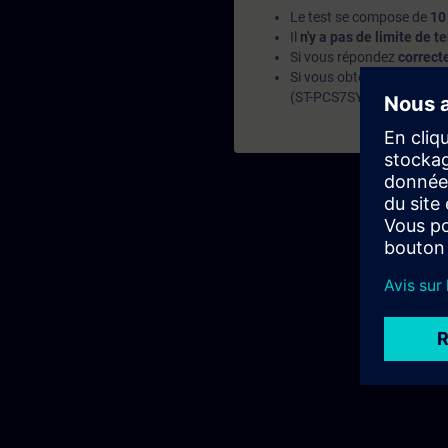
Le test se compose de
10
Il
n'y a pas de limite de 
Si vous répondez
correct
Si vous obtenez
moins de
(ST-PCS7SYS) afin d'appr