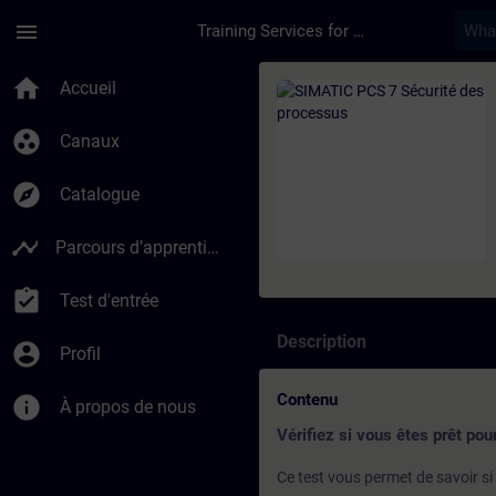
Passer au contenu principal
Page chargée
menu
Training Services for Digital Industries
Cours - SIMATIC PCS
home
Accueil
group_work
Canaux
explore
Catalogue
timeline
Parcours d’apprentissage
assignment_turned_in
Test d'entrée
Description
account_circle
Profil
Contenu
info
À propos de nous
Vérifiez si vous êtes prêt pour
Ce test vous permet de savoir s