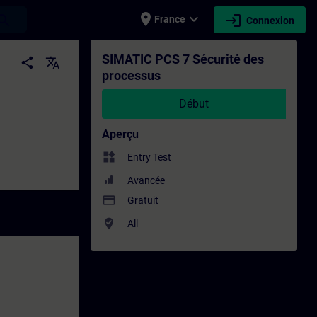
place
expand_more
login
earch
France
Connexion
- Formation - Formation continue | SITRA
SIMATIC PCS 7 Sécurité des
share
translate
processus
Début
Aperçu
widgets
Entry Test
Avancée
payment
Gratuit
where_to_vote
All