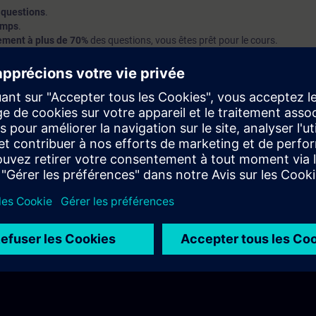
 questions
.
temps
.
ement à plus de 70%
des questions, vous êtes prêt pour le cours.
 70%
, nous vous conseillns alor de participer au
Cours sur le système S
ofondir vos connaissances de base.