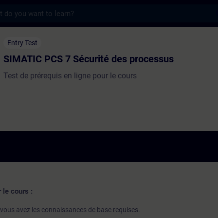
s
 7 Sécurité des processus - Entraînement 
Entry Test
SIMATIC PCS 7 Sécurité des processus
Test de prérequis en ligne pour le cours
 le cours :
i vous avez les connaissances de base requises.