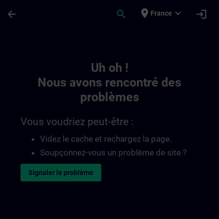
Passer au contenu principal
Page chargée
place
expand_more
arrow_back
search
login
France
Toc | SITRAIN
Uh oh !
Nous avons rencontré des
problèmes
Vous voudriez peut-être :
Videz le cache et rechargez la page.
Soupçonnez-vous un problème de site ?
Signaler le problème