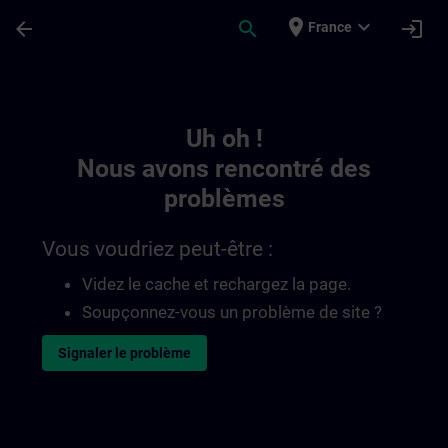
Passer au contenu principal
Page chargée
place
expand_more
arrow_back
search
login
France
Toc | SITRAIN
Uh oh !
Nous avons rencontré des
problèmes
Vous voudriez peut-être :
Videz le cache et rechargez la page.
Soupçonnez-vous un problème de site ?
Signaler le problème