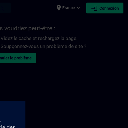
place
expand_more
login
earch
France
Connexion
 voudriez peut-être :
Videz le cache et rechargez la page.
Soupçonnez-vous un problème de site ?
naler le problème