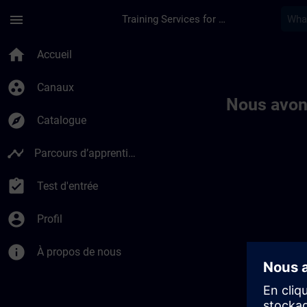
Passer au contenu principal
Page chargée
menu
Training Services for Digital Industries
Toc | SITRAIN
home
Accueil
group_work
Canaux
Nous avon
explore
Catalogue
timeline
Parcours d’apprentissage
assignment_turned_in
Test d'entrée
account_circle
Profil
info
À propos de nous