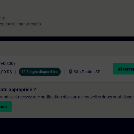
nto
, equipe de manutenção
C+00:00)
Réserver
location_on
0,00 R$
12 Sièges disponibles
São Paulo - SP
date appropriée ?
emandes et recevez une notification dès que de nouvelles dates sont dispon
tion