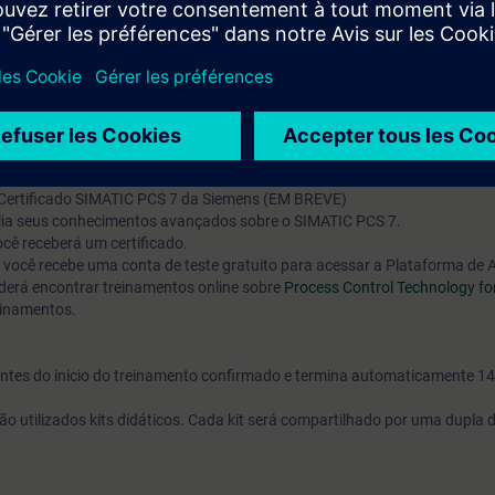
aria elétrica, sistemas de controle e feedback de controle e engenharia
o curso de sistemas
“ST-PCS7SYS”
cê poderá obter a certificação de “Engenheiro Certificado SIMATIC PCS 7 
 Certificado SIMATIC PCS 7 da Siemens (EM BREVE)
valia seus conhecimentos avançados sobre o SIMATIC PCS 7.
cê receberá um certificado.
o, você recebe uma conta de teste gratuito para acessar a Plataforma de
erá encontrar treinamentos online sobre
Process Control Technology fo
einamentos.
s antes do inicio do treinamento confirmado e termina automaticamente 14
ão utilizados kits didáticos. Cada kit será compartilhado por uma dupla 