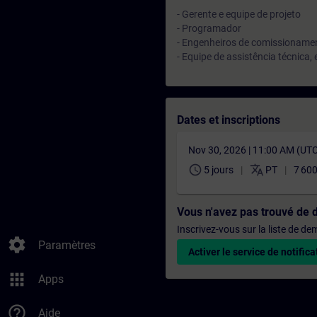
- Gerente e equipe de projeto
- Programador
- Engenheiros de comissioname
- Equipe de assistência técnica
Dates et inscriptions
Nov 30, 2026 | 11:00 AM (UT
schedule
translate
5 jours
PT
7 60
Vous n'avez pas trouvé de 
Inscrivez-vous sur la liste de d
settings
Paramètres
Activer le service de notifica
apps
Apps
help_outline
Aide