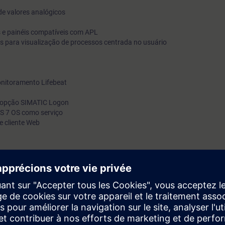
 de valores analógicos
s e painéis compatíveis com APL
 para visualização de processos centrada no usuário
nitoramento Lifebeat
a opção SIMATIC Logon
S 7 OS como serviço
 cliente Web
á capaz de:
a profissional no WinCC
raphics para a visualização de processos centrada no usuário
vidor-cliente com redundância de servidor
te referenciado
suário com todas as definições necessárias
a Web Option com um servidor Web e um cliente Web