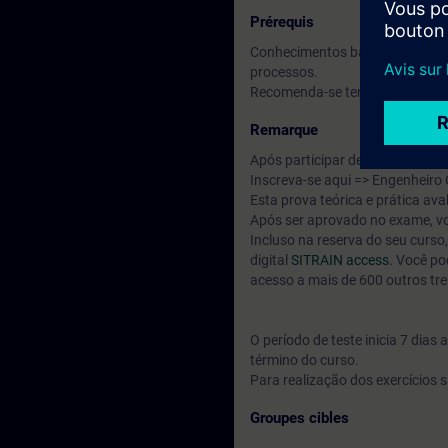
Prérequis
Conhecimentos básicos de engenh
processos.
Recomenda-se ter frequentado 
Remarque
Após participar deste curso, vo
Inscreva-se aqui => Engenheiro
Esta prova teórica e prática a
Após ser aprovado no exame, vo
Incluso na reserva do seu curs
digital
SITRAIN access.
Você pod
acesso a mais de 600 outros tr
O período de teste inicia 7 dia
término do curso.
Para realização dos exercícios s
Groupes cibles