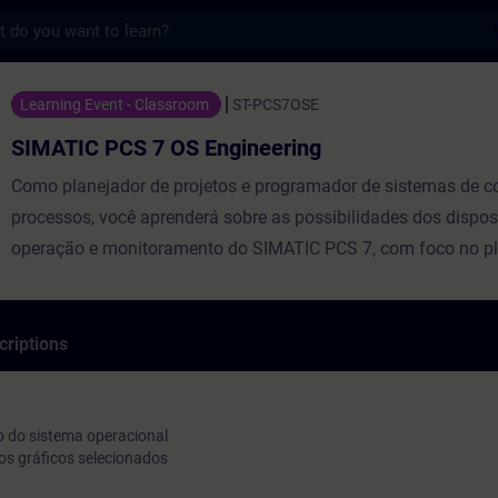
s
 7 OS Engineering - Entraînement - Format
Learning Event - Classroom
ST-PCS7OSE
SIMATIC PCS 7 OS Engineering
Como planejador de projetos e programador de sistemas de co
processos, você aprenderá sobre as possibilidades dos dispos
operação e monitoramento do SIMATIC PCS 7, com foco no p
detalhado de projetos e no desenho de objetos gráficos. Por m
exercícios práticos, você aprenderá e consolidará diretamente 
os dispositivos de controle e monitoramento, colocando em pr
criptions
conhecimento teórico recém-adquirido. Após o curso, você se
integrar diferentes configurações e de projetar e adaptar a vis
operabilidade do seu sistema.
 do sistema operacional
os gráficos selecionados