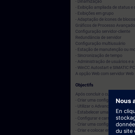
- Dinamização
- Exibição ampliada de status e
- Exibições em grupo
- Adaptação de ícones de bloco
Gráficos de Processo Avançados
Configuração servidor-cliente
Redundância de servidor
Configuração multiusuário
- Estação de manutenção ou mo
- Sincronização de tempo
- Administração de usuários e 
- WinCC Autostart e SIMATIC PC
A opção Web com servidor Web e
Objectifs
Após concluir o curso, você ser
- Criar uma configuração gráfic
- Utilizar o Advanced Process G
- Estabelecer uma estrutura ser
- Configurar e carregar um clien
- Criar uma configuração multiu
- Criar e colocar em operação 