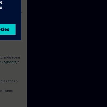
 de controle de
da Siemens”.
 Aprendizagem
r Beginners
, e
 dias após o
de alunos.