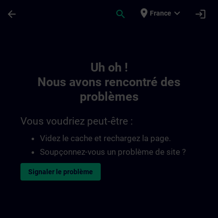
Passer au contenu principal
Page chargée
place
expand_more
arrow_back
search
login
France
Toc | SITRAIN
Uh oh !
Nous avons rencontré des
problèmes
Vous voudriez peut-être :
Videz le cache et rechargez la page.
Soupçonnez-vous un problème de site ?
Signaler le problème