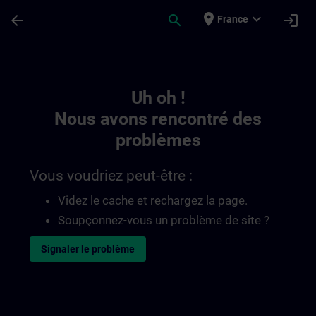
Passer au contenu principal
Page chargée
place
expand_more
arrow_back
search
login
France
Toc | SITRAIN
Uh oh !
Nous avons rencontré des
problèmes
Vous voudriez peut-être :
Videz le cache et rechargez la page.
Soupçonnez-vous un problème de site ?
Signaler le problème