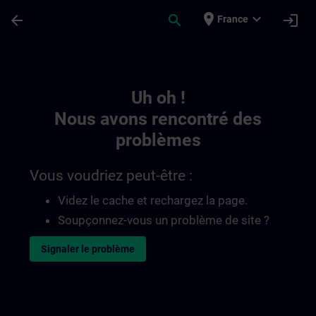
Passer au contenu principal
Page chargée
place
expand_more
arrow_back
search
login
France
Toc | SITRAIN
Uh oh !
Nous avons rencontré des
problèmes
Vous voudriez peut-être :
Videz le cache et rechargez la page.
Soupçonnez-vous un problème de site ?
Signaler le problème