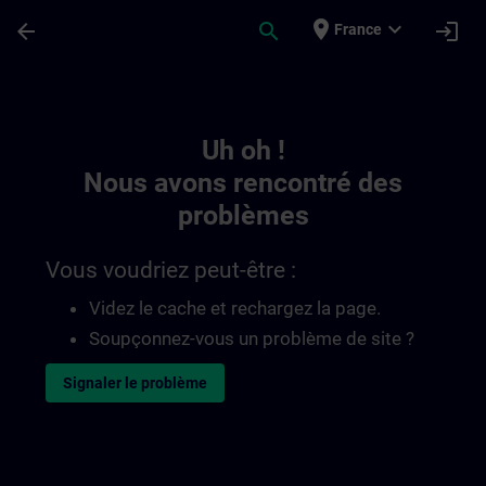
Passer au contenu principal
Page chargée
place
expand_more
arrow_back
search
login
France
Toc | SITRAIN
Uh oh !
Nous avons rencontré des
problèmes
Vous voudriez peut-être :
Videz le cache et rechargez la page.
Soupçonnez-vous un problème de site ?
Signaler le problème