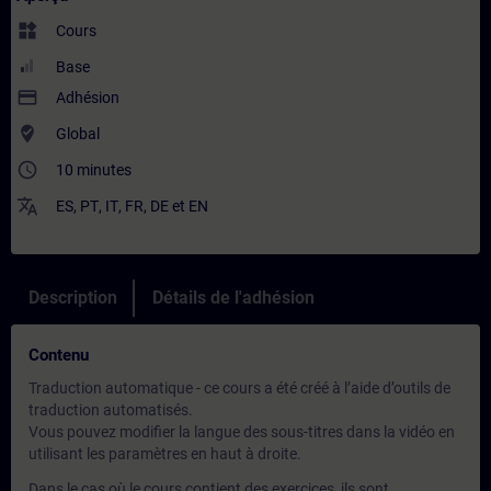
widgets
Cours
Base
payment
Adhésion
where_to_vote
Global
access_time
10 minutes
translate
ES
,
PT
,
IT
,
FR
,
DE
et
EN
Description
Détails de l'adhésion
Contenu
Traduction automatique - ce cours a été créé à l’aide d’outils de
traduction automatisés.
Vous pouvez modifier la langue des sous-titres dans la vidéo en
utilisant les paramètres en haut à droite.
Dans le cas où le cours contient des exercices, ils sont