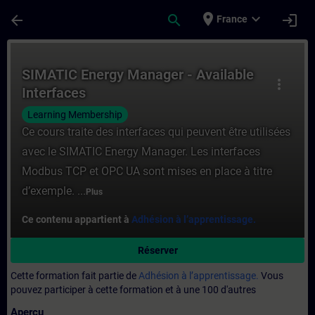
Passer au contenu principal
Page chargée
place
expand_more
arrow_back
search
login
France
Cours - SIMATIC Energy Manager - Availabl
SIMATIC Energy Manager - Available
more_vert
Interfaces
Learning Membership
Ce cours traite des interfaces qui peuvent être utilisées
avec le SIMATIC Energy Manager. Les interfaces
Modbus TCP et OPC UA sont mises en place à titre
d’exemple. ...
Plus
Ce contenu appartient à
Adhésion à l’apprentissage.
Réserver
Cette formation fait partie de
Adhésion à l’apprentissage.
Vous
pouvez participer à cette formation et à une 100 d'autres
Aperçu