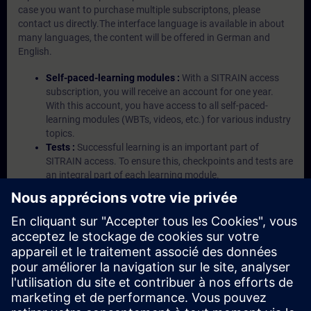
case you want to purchase multiple subscriptons, please
contact us directly.The interface language is available in about
many languages, the content will be offered in German and
English.
Self-paced-learning modules :
With a SITRAIN access
subscription, you will receive an account for one year.
With this account, you have access to all self-paced-
learning modules (WBTs, videos, etc.) for various industry
topics.
Tests :
Successful learning is an important part of
SITRAIN access. To ensure this, checkpoints and tests are
an integral part of each learning module.
Exercises with Virtual Exercise Lab :
VE Lab is a cloud-
based environment with pre-installed software ( TIA
Portal etc.) In your first SITRAIN access subscription two
(2) hours for VE Lab are included.
Expert Talks :
In regular webinars, you will receive first-
hand information from our experts on Siemens Industry
products.
Management Account :
A management account is
possible if at least five (5) subscriptions are purchased.