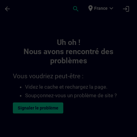
Passer au contenu principal
Page chargée
place
expand_more
arrow_back
search
login
France
Toc | SITRAIN
Uh oh !
Nous avons rencontré des
problèmes
Vous voudriez peut-être :
Videz le cache et rechargez la page.
Soupçonnez-vous un problème de site ?
Signaler le problème