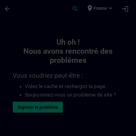
Passer au contenu principal
Page chargée
place
expand_more
arrow_back
search
login
France
Toc | SITRAIN
Uh oh !
Nous avons rencontré des
problèmes
Vous voudriez peut-être :
Videz le cache et rechargez la page.
Soupçonnez-vous un problème de site ?
Signaler le problème