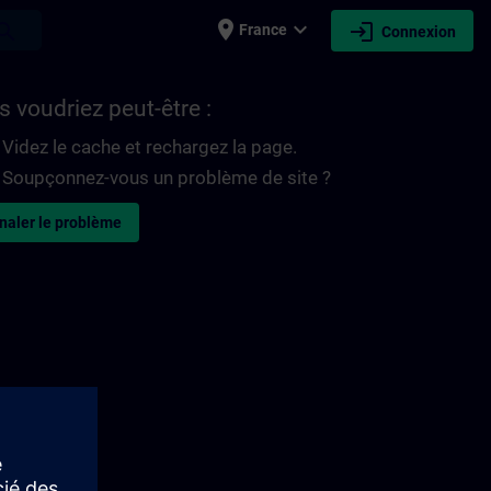
place
expand_more
login
earch
France
Connexion
 voudriez peut-être :
Videz le cache et rechargez la page.
Soupçonnez-vous un problème de site ?
naler le problème