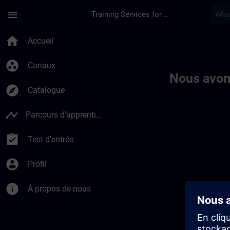
Passer au contenu principal
Page chargée
menu
Training Services for Digital Industries
Toc | SITRAIN
home
Accueil
group_work
Canaux
Nous avon
explore
Catalogue
timeline
Parcours d’apprentissage
assignment_turned_in
Test d'entrée
account_circle
Profil
info
À propos de nous