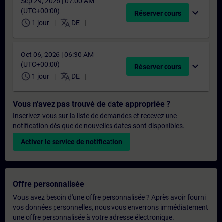
Sep 29, 2026 | 07:00 AM
(UTC+00:00)
expand_more
Réserver cours
schedule
translate
1 jour
DE
Oct 06, 2026 | 06:30 AM
(UTC+00:00)
expand_more
Réserver cours
schedule
translate
1 jour
DE
Vous n'avez pas trouvé de date appropriée ?
Inscrivez-vous sur la liste de demandes et recevez une
notification dès que de nouvelles dates sont disponibles.
Activer le service de notification
Offre personnalisée
Vous avez besoin d'une offre personnalisée ? Après avoir fourni
vos données personnelles, nous vous enverrons immédiatement
une offre personnalisée à votre adresse électronique.