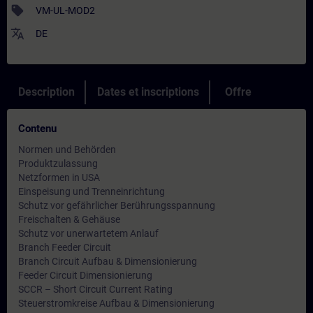
sell
VM-UL-MOD2
translate
DE
Description
Dates et inscriptions
Offre
Contenu
Normen und Behörden
Produktzulassung
Netzformen in USA
Einspeisung und Trenneinrichtung
Schutz vor gefährlicher Berührungsspannung
Freischalten & Gehäuse
Schutz vor unerwartetem Anlauf
Branch Feeder Circuit
Branch Circuit Aufbau & Dimensionierung
Feeder Circuit Dimensionierung
SCCR – Short Circuit Current Rating
Steuerstromkreise Aufbau & Dimensionierung