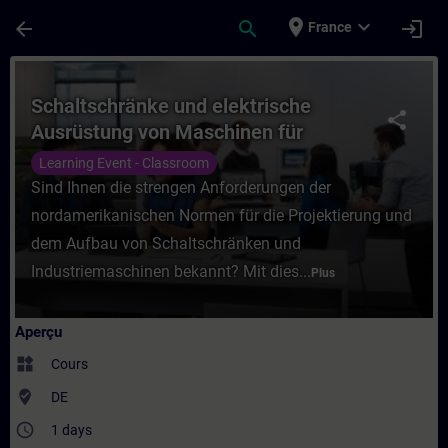
Passer au contenu principal
Page chargée
place
expand_more
arrow_back
search
login
France
Cours - Schaltschränke und elektrische A
Schaltschränke und elektrische
share
Ausrüstung von Maschinen für
Nordamerika (UL508A, NFPA79, CSA
Learning Event - Classroom
C22.2 No. 286/301) (Präsenz-Training)
Sind Ihnen die strengen Anforderungen der
nordamerikanischen Normen für die Projektierung und
dem Aufbau von Schaltschränken und
Industriemaschinen bekannt? Mit dies...
Plus
Aperçu
widgets
Cours
where_to_vote
DE
access_time
1 days