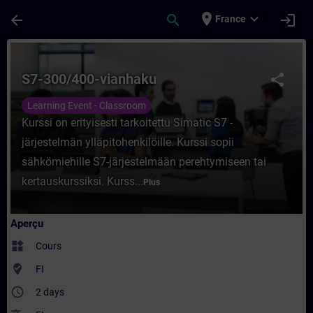
Passer au contenu principal
Page chargée
place
expand_more
arrow_back
search
login
France
Cours - S7-300/400-vianhaku - Entraîneme
S7-300/400-vianhaku
share
Learning Event - Classroom
Kurssi on erityisesti tarkoitettu Simatic S7 -
järjestelmän ylläpitohenkilöille. Kurssi sopii
sähkömiehille S7-järjestelmään perehtymiseen tai
kertauskurssiksi. Kurss...
Plus
Aperçu
widgets
Cours
where_to_vote
FI
access_time
2 days