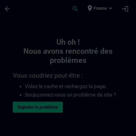
Passer au contenu principal
Page chargée
place
expand_more
arrow_back
search
login
France
Toc | SITRAIN
Uh oh !
Nous avons rencontré des
problèmes
Vous voudriez peut-être :
Videz le cache et rechargez la page.
Soupçonnez-vous un problème de site ?
Signaler le problème