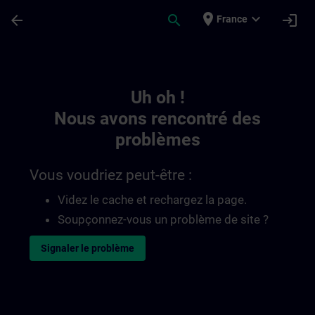
Passer au contenu principal
Page chargée
place
expand_more
arrow_back
search
login
France
Toc | SITRAIN
Uh oh !
Nous avons rencontré des
problèmes
Vous voudriez peut-être :
Videz le cache et rechargez la page.
Soupçonnez-vous un problème de site ?
Signaler le problème