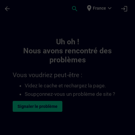
Passer au contenu principal
Page chargée
place
expand_more
arrow_back
search
login
France
Toc | SITRAIN
Uh oh !
Nous avons rencontré des
problèmes
Vous voudriez peut-être :
Videz le cache et rechargez la page.
Soupçonnez-vous un problème de site ?
Signaler le problème