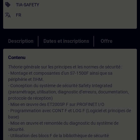
sell
TIA-SAFETY
translate
FR
Description
Dates et inscriptions
Offre
Contenu
Théorie générale sur les principes et les normes de sécurité :
- Montage et composantes d'un S7-1500F ainsi que sa
périphérie et l'IHM.
- Conception du système de sécurité Safety Integrated
(paramétrage, utilisation, diagnostic d’erreurs, documentation,
protocole de réception)
- Mise en œuvre des ET200SP F sur PROFINET I/O
- Programmation avec CONT F et LOG F (Logiciel et principes de
base)
- Mise en œuvre et remontée du diagnostic du système de
sécurité.
- Utilisation des blocs F de la bibliothèque de sécurité