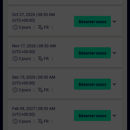
Oct 27, 2026 | 08:30 AM
(UTC+00:00)
expand_more
Réserver cours
schedule
translate
3 jours
FR
Nov 17, 2026 | 08:30 AM
(UTC+00:00)
expand_more
Réserver cours
schedule
translate
3 jours
FR
Dec 15, 2026 | 08:30 AM
(UTC+00:00)
expand_more
Réserver cours
schedule
translate
3 jours
FR
Feb 09, 2027 | 08:30 AM
(UTC+00:00)
expand_more
Réserver cours
schedule
translate
3 jours
FR