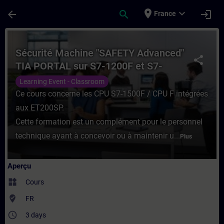
Passer au contenu principal
Page chargée
place
expand_more
arrow_back
search
login
France
Cours - Sécurité Machine "SAFETY Advanc
Sécurité Machine "SAFETY Advanced"
share
TIA PORTAL sur S7-1200F et S7-
1500F
Learning Event - Classroom
Ce cours concerne les CPU S7-1500F / CPU F intégrées
aux ET200SP.
Cette formation est un complément pour le personnel
technique ayant à concevoir ou à maintenir u...
Plus
Aperçu
widgets
Cours
where_to_vote
FR
access_time
3 days