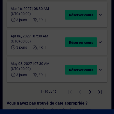
Mar 16, 2027 | 08:30 AM
(UTC+00:00)
expand_more
Réserver cours
schedule
translate
3 jours
FR
Apr 06, 2027 | 07:30 AM
(UTC+00:00)
expand_more
Réserver cours
schedule
translate
3 jours
FR
May 03, 2027 | 07:30 AM
(UTC+00:00)
expand_more
Réserver cours
schedule
translate
3 jours
FR
1 - 10 de 15
Vous n'avez pas trouvé de date appropriée ?
Inscrivez-vous sur la liste de demandes et recevez une