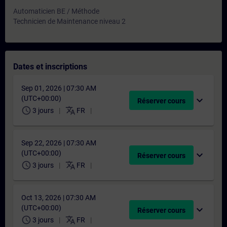
Automaticien BE / Méthode
Technicien de Maintenance niveau 2
Dates et inscriptions
Sep 01, 2026 | 07:30 AM
(UTC+00:00)
expand_more
Réserver cours
schedule
translate
3 jours
FR
Sep 22, 2026 | 07:30 AM
(UTC+00:00)
expand_more
Réserver cours
schedule
translate
3 jours
FR
Oct 13, 2026 | 07:30 AM
(UTC+00:00)
expand_more
Réserver cours
schedule
translate
3 jours
FR