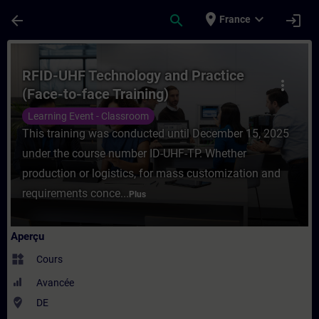
Passer au contenu principal
Page chargée
place
expand_more
arrow_back
search
login
France
Cours - RFID-UHF Technology and Practice 
RFID-UHF Technology and Practice
more_vert
(Face-to-face Training)
Learning Event - Classroom
This training was conducted until December 15, 2025
under the course number ID-UHF-TP. Whether
production or logistics, for mass customization and
requirements conce...
Plus
Aperçu
widgets
Cours
Avancée
where_to_vote
DE