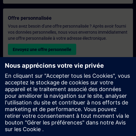
Offre personnalisée
Vous avez besoin d'une offre personnalisée ? Après avoir fourni
vos données personnelles, nous vous enverrons immédiatement
une offre personnalisée à votre adresse électronique.
Envoyez une offre personnelle
Demande de formation exclusive
Veuillez remplir le formulaire ci-dessous si vous souhaitez
obtenir un devis pour une formation exclusive, que ce soit sur
site, en ligne ou dans notre centre de formation SITRAIN. Ce
type de demande convient aux groupes plus importants (6
personnes ou plus). Après avoir fourni vos coordonnées et vos
besoins en matière de formation, vous recevrez un devis de
notre part.
Demander un devis exclusif