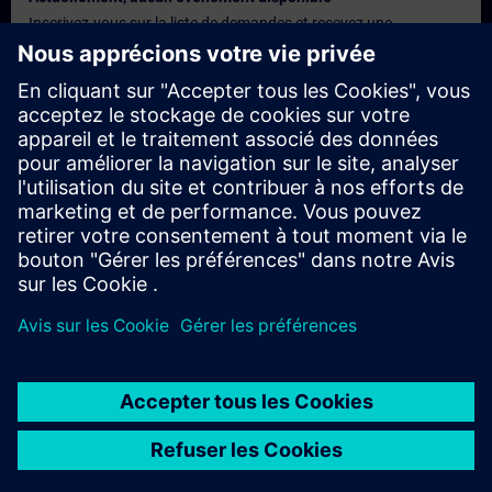
Inscrivez-vous sur la liste de demandes et recevez une
notification dès que de nouvelles dates sont disponibles.
Activer le service de notification
Offre personnalisée
Vous avez besoin d'une offre personnalisée ? Après avoir fourni
vos données personnelles, nous vous enverrons immédiatement
une offre personnalisée à votre adresse électronique.
Envoyez une offre personnelle
© Siemens AG 2026
home
group_work
explore
timeline
more_horiz
Corporate Information
Avis relatif aux cookies
Conditions
Accueil
Canaux
Catalogue
Parcours d'apprentissage
Plus