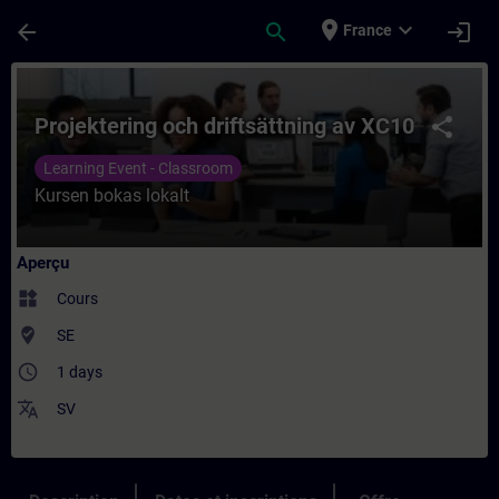
Passer au contenu principal
Page chargée
place
expand_more
arrow_back
search
login
France
Cours - Projektering och driftsättning av
Projektering och driftsättning av XC10
share
Learning Event - Classroom
Kursen bokas lokalt
Aperçu
widgets
Cours
where_to_vote
SE
access_time
1 days
translate
SV