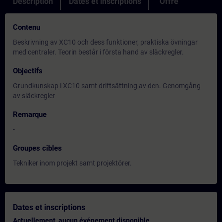
Description
Dates et inscriptions
Offre
Contenu
Beskrivning av XC10 och dess funktioner, praktiska övningar
med centraler. Teorin består i första hand av släckregler.
Objectifs
Grundkunskap i XC10 samt driftsättning av den. Genomgång
av släckregler
Remarque
-
Groupes cibles
Tekniker inom projekt samt projektörer.
Dates et inscriptions
Actuellement, aucun événement disponible