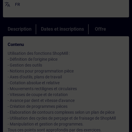
translate
FR
Description
Dates et inscriptions
Offre
Contenu
Utilisation des fonctions ShopMill :
- Définition de l'origine pièce
- Gestion des outils
- Notions pour programmation pièce
- Axes d'outils, plans de travail
- Cotation absolue et relative
- Mouvements rectilignes et circulaires
- Vitesses de coupe et de rotation
- Avance par dent et vitesse d'avance
- Création de programmes pièces
- Elaboration de contours complexes selon un plan de pièce
- Utilisation des cycles de perçage et de fraisage de ShopMill
- Manipulation et gestion de programmes.
Tous ces points sont approfondis par des exercices.