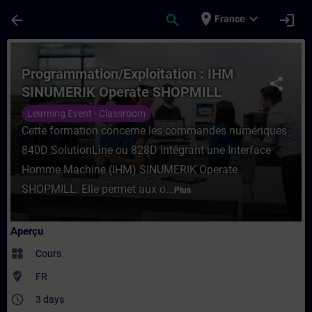
Passer au contenu principal
Page chargée
place
expand_more
arrow_back
search
login
France
Cours - Programmation/Exploitation : IH
Programmation/Exploitation : IHM
share
SINUMERIK Operate SHOPMILL
Learning Event - Classroom
Cette formation concerne les commandes numériques
840D SolutionLine ou 828D intégrant une Interface
Homme Machine (IHM) SINUMERIK Operate
SHOPMILL. Elle permet aux o...
Plus
Aperçu
widgets
Cours
where_to_vote
FR
access_time
3 days