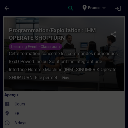
Passer au contenu principal
Page chargée
place
expand_more
arrow_back
search
login
France
Cours - Programmation/Exploitation : IH
Programmation/Exploitation : IHM
share
OPERATE SHOPTURN
Learning Event - Classroom
Cette formation concerne les commandes numériques
8xxD PowerLine ou SolutionLine intégrant une
Interface Homme Machine (IHM) SINUMERIK Operate
SHOPTURN. Elle permet ...
Plus
Aperçu
widgets
Cours
where_to_vote
FR
access_time
3 days