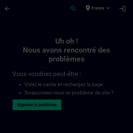
Passer au contenu principal
Page chargée
place
expand_more
arrow_back
search
login
France
Toc | SITRAIN
Uh oh !
Nous avons rencontré des
problèmes
Vous voudriez peut-être :
Videz le cache et rechargez la page.
Soupçonnez-vous un problème de site ?
Signaler le problème