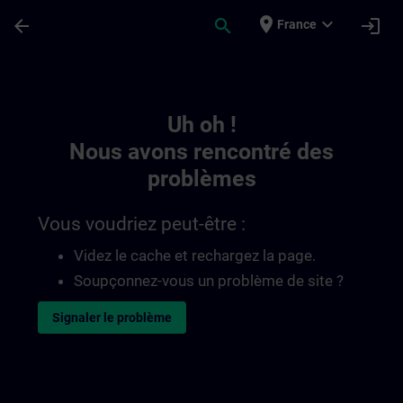
Passer au contenu principal
Page chargée
place
expand_more
arrow_back
search
login
France
Toc | SITRAIN
Uh oh !
Nous avons rencontré des
problèmes
Vous voudriez peut-être :
Videz le cache et rechargez la page.
Soupçonnez-vous un problème de site ?
Signaler le problème