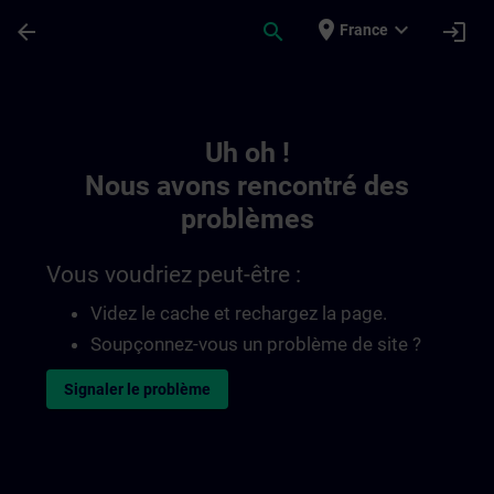
Passer au contenu principal
Page chargée
place
expand_more
arrow_back
search
login
France
Toc | SITRAIN
Uh oh !
Nous avons rencontré des
problèmes
Vous voudriez peut-être :
Videz le cache et rechargez la page.
Soupçonnez-vous un problème de site ?
Signaler le problème