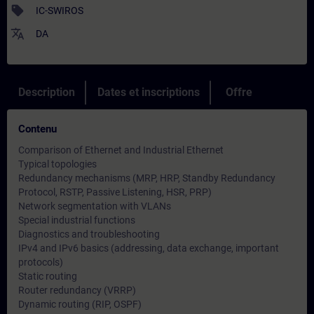
sell
IC-SWIROS
translate
DA
Description
Dates et inscriptions
Offre
Contenu
Comparison of Ethernet and Industrial Ethernet
Typical topologies
Redundancy mechanisms (MRP, HRP, Standby Redundancy
Protocol, RSTP, Passive Listening, HSR, PRP)
Network segmentation with VLANs
Special industrial functions
Diagnostics and troubleshooting
IPv4 and IPv6 basics (addressing, data exchange, important
protocols)
Static routing
Router redundancy (VRRP)
Dynamic routing (RIP, OSPF)