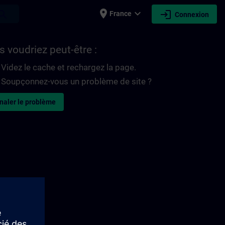
place
expand_more
login
earch
France
Connexion
 voudriez peut-être :
Videz le cache et rechargez la page.
Soupçonnez-vous un problème de site ?
naler le problème