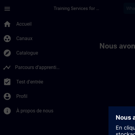
Passer au contenu principal
Page chargée
menu
Training Services for Digital Industries
Toc | SITRAIN
home
Accueil
group_work
Canaux
Nous avon
explore
Catalogue
timeline
Parcours d’apprentissage
assignment_turned_in
Test d'entrée
account_circle
Profil
info
À propos de nous