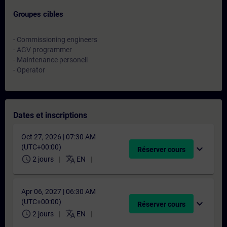
Groupes cibles
- Commissioning engineers
- AGV programmer
- Maintenance personell
- Operator
Dates et inscriptions
Oct 27, 2026 | 07:30 AM
(UTC+00:00)
expand_more
Réserver cours
schedule
translate
2 jours
EN
Apr 06, 2027 | 06:30 AM
(UTC+00:00)
expand_more
Réserver cours
schedule
translate
2 jours
EN