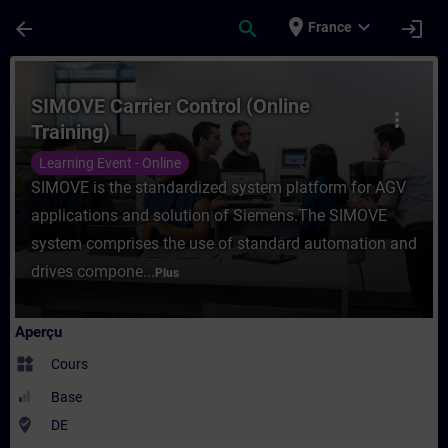
Passer au contenu principal
Page chargée
place
expand_more
arrow_back
search
login
France
Cours - SIMOVE Carrier Control (Online Tr
SIMOVE Carrier Control (Online
more_vert
Training)
Learning Event - Online
SIMOVE is the standardized system platform for AGV
applications and solution of Siemens.The SIMOVE
system comprises the use of standard automation and
drives compone...
Plus
Aperçu
widgets
Cours
Base
where_to_vote
DE