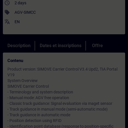
access_time
2 days
sell
AGV-SIMCC
translate
EN
Description
Dates et inscriptions
Offre
Contenu
Product version: SIMOVE Carrier Control V3.4 Upd2, TIA Portal
V19
System Overview
SIMOVE Carrier Control
- Terminology and system description
- Manual mode: AGV free operation
- Classic track guidance: Signal evaluation via maget sensor
- Track guidance in manual mode (semi-automatic mode)
- Track guidance in automatic mode
- Position detection using RFID
- Identification point database (response to position-specific