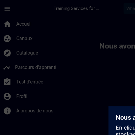
Passer au contenu principal
Page chargée
menu
Training Services for Digital Industries
Toc | SITRAIN
home
Accueil
group_work
Canaux
Nous avon
explore
Catalogue
timeline
Parcours d’apprentissage
assignment_turned_in
Test d'entrée
account_circle
Profil
info
À propos de nous