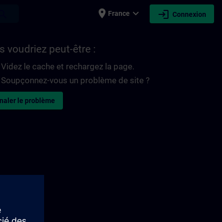
place
expand_more
login
earch
France
Connexion
 voudriez peut-être :
Videz le cache et rechargez la page.
Soupçonnez-vous un problème de site ?
naler le problème