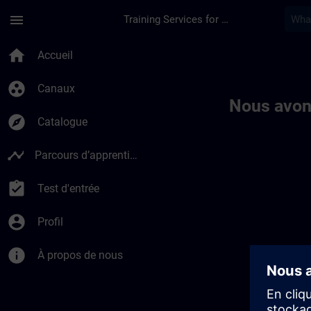
Passer au contenu principal
Page chargée
menu
Training Services for Digital Industries
Toc | SITRAIN
home
Accueil
group_work
Canaux
Nous avon
explore
Catalogue
timeline
Parcours d’apprentissage
assignment_turned_in
Test d'entrée
account_circle
Profil
info
À propos de nous