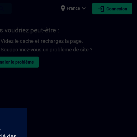
place
expand_more
login
earch
France
Connexion
 voudriez peut-être :
Videz le cache et rechargez la page.
Soupçonnez-vous un problème de site ?
naler le problème