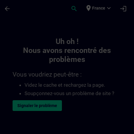
Passer au contenu principal
Page chargée
place
expand_more
arrow_back
search
login
France
Toc | SITRAIN
Uh oh !
Nous avons rencontré des
problèmes
Vous voudriez peut-être :
Videz le cache et rechargez la page.
Soupçonnez-vous un problème de site ?
Signaler le problème