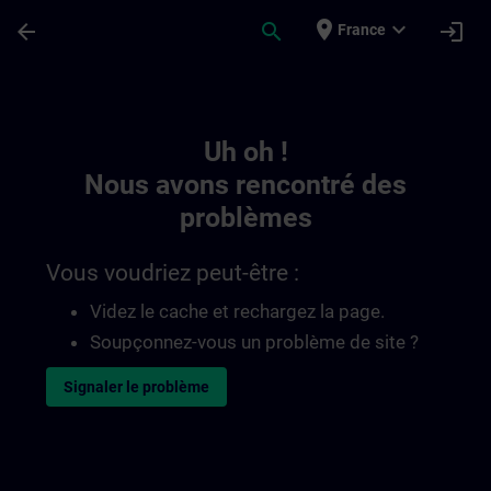
Passer au contenu principal
Page chargée
place
expand_more
arrow_back
search
login
France
Toc | SITRAIN
Uh oh !
Nous avons rencontré des
problèmes
Vous voudriez peut-être :
Videz le cache et rechargez la page.
Soupçonnez-vous un problème de site ?
Signaler le problème