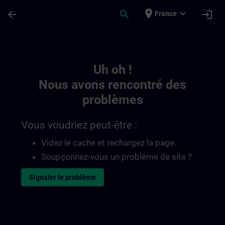
Passer au contenu principal
Page chargée
place
expand_more
arrow_back
search
login
France
Toc | SITRAIN
Uh oh !
Nous avons rencontré des
problèmes
Vous voudriez peut-être :
Videz le cache et rechargez la page.
Soupçonnez-vous un problème de site ?
Signaler le problème