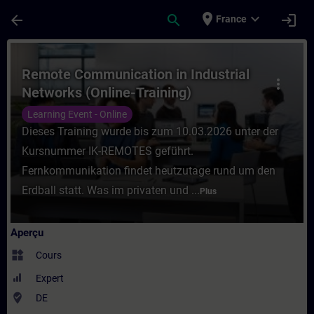
Passer au contenu principal
Page chargée
place
expand_more
arrow_back
search
login
France
Cours - Remote Communication in Industri
Remote Communication in Industrial
more_vert
Networks (Online-Training)
Learning Event - Online
Dieses Training wurde bis zum 10.03.2026 unter der
Kursnummer IK-REMOTES geführt.
Fernkommunikation findet heutzutage rund um den
Erdball statt. Was im privaten und ...
Plus
Aperçu
widgets
Cours
Expert
where_to_vote
DE