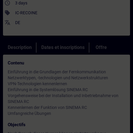
access_time
3 days
sell
IC-RECOINE
translate
DE
Description
Dates et inscriptions
Offre
Contenu
Einführung in die Grundlagen der Fernkommunikation
Netzwerktypen, -technologien und Netzwerkstrukturen
VPN-Technologien kennenlernen
Einführung in die Systemlösung SINEMA RC
Vorgehensweise bei der Installation und Inbetriebnahme von
SINEMA RC
Kennenlernen der Funktion von SINEMA RC
Umfangreiche Übungen
Objectifs