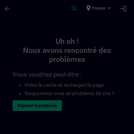
Passer au contenu principal
Page chargée
place
expand_more
arrow_back
search
login
France
Toc | SITRAIN
Uh oh !
Nous avons rencontré des
problèmes
Vous voudriez peut-être :
Videz le cache et rechargez la page.
Soupçonnez-vous un problème de site ?
Signaler le problème