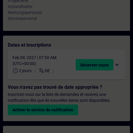
Projektierer
Instandhalter
Wartungspersonal
Servicepersonal
Dates et inscriptions
Feb 09, 2027 | 07:30 AM
(UTC+00:00)
expand_more
Réserver cours
schedule
translate
2 jours
DE
Vous n'avez pas trouvé de date appropriée ?
Inscrivez-vous sur la liste de demandes et recevez une
notification dès que de nouvelles dates sont disponibles.
Activer le service de notification