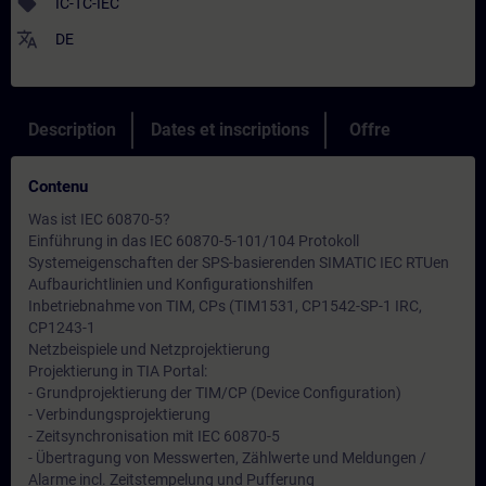
sell
IC-TC-IEC
translate
DE
Description
Dates et inscriptions
Offre
Contenu
Was ist IEC 60870-5?
Einführung in das IEC 60870-5-101/104 Protokoll
Systemeigenschaften der SPS-basierenden SIMATIC IEC RTUen
Aufbaurichtlinien und Konfigurationshilfen
Inbetriebnahme von TIM, CPs (TIM1531, CP1542-SP-1 IRC,
CP1243-1
Netzbeispiele und Netzprojektierung
Projektierung in TIA Portal:
- Grundprojektierung der TIM/CP (Device Configuration)
- Verbindungsprojektierung
- Zeitsynchronisation mit IEC 60870-5
- Übertragung von Messwerten, Zählwerte und Meldungen /
Alarme incl. Zeitstempelung und Pufferung