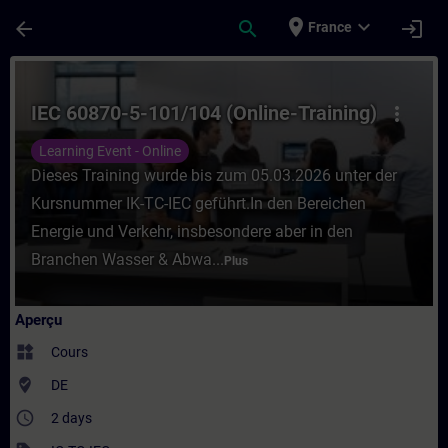
Passer au contenu principal
Page chargée
place
expand_more
arrow_back
search
login
France
Cours - IEC 60870-5-101/104 (Online-Train
IEC 60870-5-101/104 (Online-Training)
more_vert
Learning Event - Online
Dieses Training wurde bis zum 05.03.2026 unter der
Kursnummer IK-TC-IEC geführt.In den Bereichen
Energie und Verkehr, insbesondere aber in den
Branchen Wasser & Abwa...
Plus
Aperçu
widgets
Cours
where_to_vote
DE
access_time
2 days