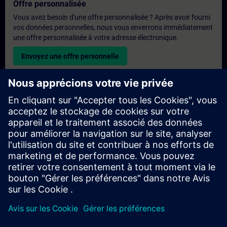
Offre personnalisée
Vous avez besoin d'une offre personnalisée ? Après avoir fourni
vos données personnelles, nous vous enverrons immédiatement
une offre personnalisée à votre adresse électronique.
Envoyez une offre personnelle
Demande de formation exclusive
Veuillez remplir le formulaire ci-dessous si vous souhaitez
obtenir un devis pour une formation exclusive, que ce soit sur
site, en ligne ou dans notre centre de formation SITRAIN. Ce
type de demande convient aux groupes plus importants (6
personnes ou plus). Après avoir fourni vos coordonnées et vos
besoins en matière de formation, vous recevrez un devis de
notre part.
Demander un devis exclusif