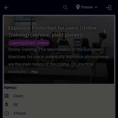
Passer au contenu principal
Page chargée
place
expand_more
arrow_back
search
login
France
Cours - Explosion Protection for users (On
Explosion Protection for users (Online
more_vert
Training) (service, plant planers)
Learning Event - Online
Online-Training: The requirements of the European
directives for use in potentially explosive atmospheres
are the main topics of the course. On practical
examples i...
Plus
Aperçu
widgets
Cours
where_to_vote
DE
access_time
3 hours