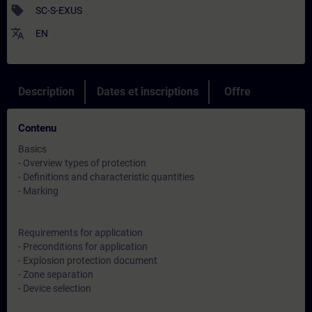
sell
SC-S-EXUS
translate
EN
Description
Dates et inscriptions
Offre
Contenu
Basics
- Overview types of protection
- Definitions and characteristic quantities
- Marking
Requirements for application
- Preconditions for application
- Explosion protection document
- Zone separation
- Device selection