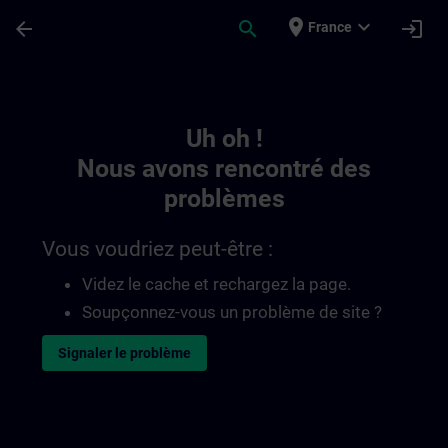
Passer au contenu principal
Page chargée
place
expand_more
arrow_back
search
login
France
Toc | SITRAIN
Uh oh !
Nous avons rencontré des
problèmes
Vous voudriez peut-être :
Videz le cache et rechargez la page.
Soupçonnez-vous un problème de site ?
Signaler le problème