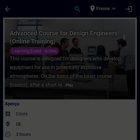
Passer au contenu principal
Page chargée
place
expand_more
arrow_back
search
login
France
Cours - Advanced Course for Design Engine
Advanced Course for Design Engineers
more_vert
(Online Training)
Learning Event - Online
This course is designed for designers who develop
equipment for use in potentially explosive
atmospheres. On the basis of the basic course
(basics), after a short re...
Plus
Aperçu
widgets
Cours
where_to_vote
DE
access_time
3 hours