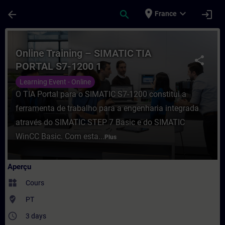
Passer au contenu principal
Page chargée
place
expand_more
arrow_back
search
login
France
Cours - Online Training – SIMATIC TIA PO
Online Training – SIMATIC TIA
share
PORTAL S7-1200 1
Learning Event - Online
O TIA Portal para o SIMATIC S7-1200 constitui a
ferramenta de trabalho para a engenharia integrada
através do SIMATIC STEP 7 Basic e do SIMATIC
WinCC Basic. Com esta...
Plus
Aperçu
widgets
Cours
where_to_vote
PT
access_time
3 days