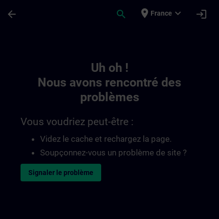
Passer au contenu principal
Page chargée
place
expand_more
arrow_back
search
login
France
Toc | SITRAIN
Uh oh !
Nous avons rencontré des
problèmes
Vous voudriez peut-être :
Videz le cache et rechargez la page.
Soupçonnez-vous un problème de site ?
Signaler le problème