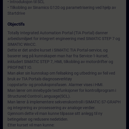
• Introduksjon til SCL
• Tilkobling av Sinamics G120 og parametrisering ved hjelp av
Startdrive
Objectifs
Totally Integrated Automation Portal (TIA Portal) danner
arbeidsmiljøet for integrert engineering med SIMATIC STEP 7 og
SIMATIC WinCC.
Dette er det andre kurset i SIMATIC TIA Portal-service, og
baserer seg på kunnskapen man har fra Service-1-kurset,
inkludert SIMATIC STEP 7, HMI, tilkobling av motordrifter og
PROFINET IO.
Man øker sin kunnskap om feilsøking og utbedring av feil ved
bruk av TIA Portals diagnoseverktøy
i oppstarts- og produksjonsfasen. Alarmer vises i HMI.
Man lærer om innebygde testfunksjoner for kontrollprogram i
Structured Control Language(SCL).
Man lærer å implementere sekvenskontroll i SIMATIC S7-GRAPH
og integrering av prosessering av analoge verdier.
Gjennom dette vil man kunne tilpasse sitt anlegg til ny
betingelser og redusere nedetiden.
Etter kurset vil man kunne: