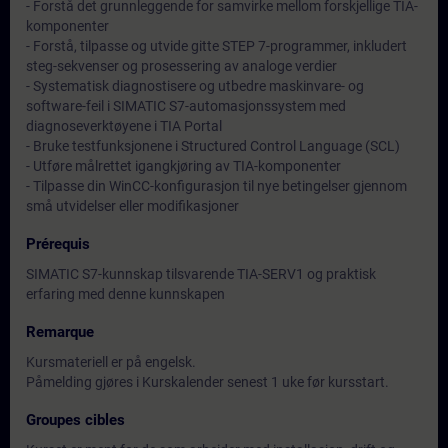
- Forstå det grunnleggende for samvirke mellom forskjellige TIA-
komponenter
- Forstå, tilpasse og utvide gitte STEP 7-programmer, inkludert
steg-sekvenser og prosessering av analoge verdier
- Systematisk diagnostisere og utbedre maskinvare- og
software-feil i SIMATIC S7-automasjonssystem med
diagnoseverktøyene i TIA Portal
- Bruke testfunksjonene i Structured Control Language (SCL)
- Utføre målrettet igangkjøring av TIA-komponenter
- Tilpasse din WinCC-konfigurasjon til nye betingelser gjennom
små utvidelser eller modifikasjoner
Prérequis
SIMATIC S7-kunnskap tilsvarende TIA-SERV1 og praktisk
erfaring med denne kunnskapen
Remarque
Kursmateriell er på engelsk.
Påmelding gjøres i Kurskalender senest 1 uke før kursstart.
Groupes cibles