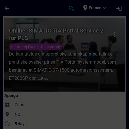
Passer au contenu principal
Page chargée
place
expand_more
arrow_back
search
login
France
Cours - Online: SIMATIC TIA Portal Servic
Online: SIMATIC TIA Portal Service 2
more_vert
for PLS
Learning Event - Classroom
Du kan utvide din teroretiske kunnskap med tallrike
praktiske øvelser på en TIA Portal systemmodel, som
består av et SIMATIC-S7-1500 automasjonssystem,
ET200SP disti...
Plus
Aperçu
widgets
Cours
where_to_vote
NO
access_time
5 days