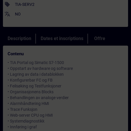
sell
TIA-SERV2
translate
NO
Description
Dates et inscriptions
Offre
Contenu
• TIA Portal og Simatic S7-1500
• Oppstart av hardware og software
• Lagring av data i datablokken
• Konfigurerbar FC og FB
• Feilsøking og Testfunksjoner
• Organisasjonens Blocks
• Behandlingen av analoge verdier
• Alarmhåndtering HMI
• Trace Funksjon
• Web-server CPU og HMI
• Systemdiagnostikk
• Innføring i graf