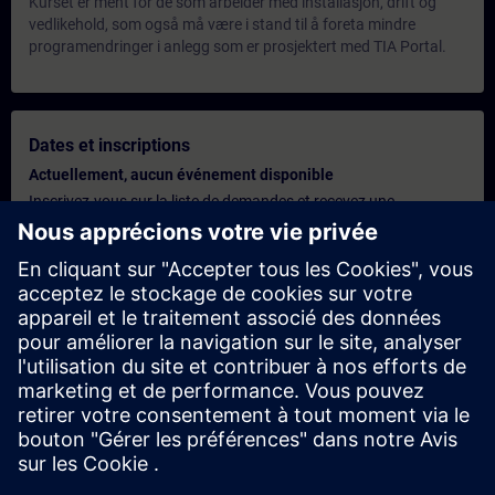
Kurset er ment for de som arbeider med installasjon, drift og
vedlikehold, som også må være i stand til å foreta mindre
programendringer i anlegg som er prosjektert med TIA Portal.
Dates et inscriptions
Actuellement, aucun événement disponible
Inscrivez-vous sur la liste de demandes et recevez une
notification dès que de nouvelles dates sont disponibles.
Activer le service de notification
Offre personnalisée
Vous avez besoin d'une offre personnalisée ? Après avoir fourni
vos données personnelles, nous vous enverrons immédiatement
une offre personnalisée à votre adresse électronique.
Envoyez une offre personnelle