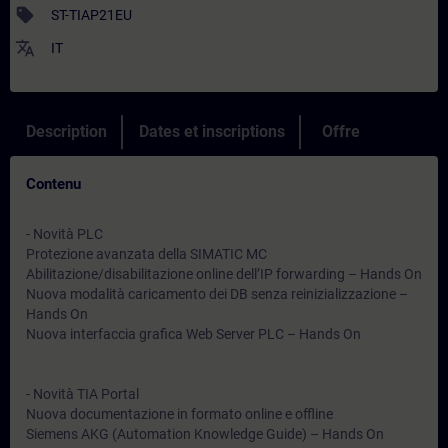
sell
ST-TIAP21EU
translate
IT
Description
Dates et inscriptions
Offre
Contenu
- Novità PLC
Protezione avanzata della SIMATIC MC
Abilitazione/disabilitazione online dell’IP forwarding – Hands On
Nuova modalità caricamento dei DB senza reinizializzazione –
Hands On
Nuova interfaccia grafica Web Server PLC – Hands On
- Novità TIA Portal
Nuova documentazione in formato online e offline
Siemens AKG (Automation Knowledge Guide) – Hands On