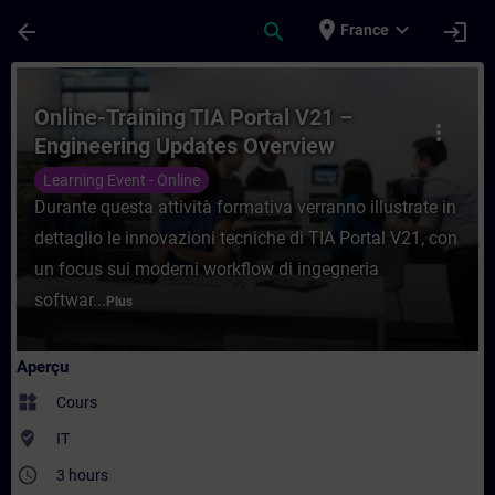
Passer au contenu principal
Page chargée
place
expand_more
arrow_back
search
login
France
Cours - Online-Training TIA Portal V21 – 
Online-Training TIA Portal V21 –
more_vert
Engineering Updates Overview
Learning Event - Online
Durante questa attività formativa verranno illustrate in
dettaglio le innovazioni tecniche di TIA Portal V21, con
un focus sui moderni workflow di ingegneria
softwar...
Plus
Aperçu
widgets
Cours
where_to_vote
IT
access_time
3 hours