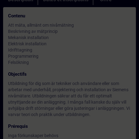
Contenu
Att mäta, allmänt om nivåmätning
Beskrivning av mätprincip
Mekanisk installation
Elektrisk installation
Idrifttagning
Programmering
Felsökning
Objectifs
Utbildning för dig som är tekniker och användare eller som
arbetar med underhåll, projektering och installation av Siemens
nivåmätare. Utbildningen säkrar att du får ett optimalt
utnyttjande av din anläggning. I många fall kanske du själv vill
avhjälpa drift störningar eller göra justeringar i anläggningen. Vi
varvar teori och praktik under utbildningen.
Prérequis
Inga förkunskaper behövs