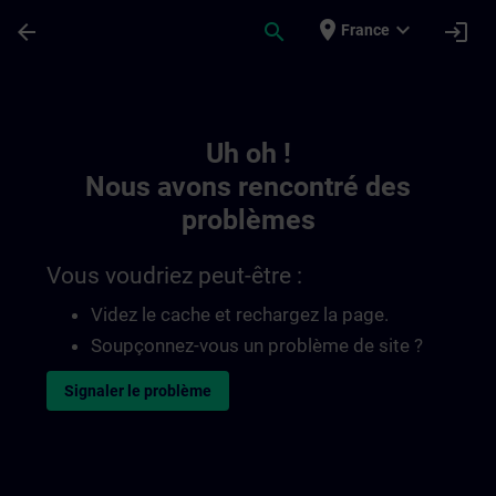
Passer au contenu principal
Page chargée
place
expand_more
arrow_back
search
login
France
Toc | SITRAIN
Uh oh !
Nous avons rencontré des
problèmes
Vous voudriez peut-être :
Videz le cache et rechargez la page.
Soupçonnez-vous un problème de site ?
Signaler le problème