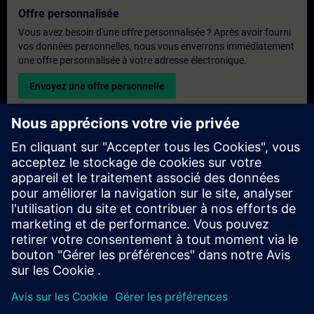
Offre personnalisée
Vous avez besoin d'une offre personnalisée ? Après avoir fourni
vos données personnelles, nous vous enverrons immédiatement
une offre personnalisée à votre adresse électronique.
Envoyez une offre personnelle
Demande de formation exclusive
Veuillez remplir le formulaire ci-dessous si vous souhaitez
obtenir un devis pour une formation exclusive, que ce soit sur
site, en ligne ou dans notre centre de formation SITRAIN. Ce
type de demande convient aux groupes plus importants (6
personnes ou plus). Après avoir fourni vos coordonnées et vos
besoins en matière de formation, vous recevrez un devis de
notre part.
Demander un devis exclusif