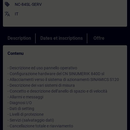
sell
NC-84SL-SERV
translate
IT
Description
Dates et inscriptions
Offre
Contenu
- Descrizione ed uso pannello operativo
- Configurazione hardware del CN SINUMERIK 840D sl
- Allacciamenti verso il sistema di azionamenti SINAMICS S120
- Descrizione dei vari sistemi di misura
- Concetto e descrizione dell’anello di spazio e di velocità
- Allarmi e messaggi
- Diagnosi I/O
- Dati di setting
- Livelli di protezione
- Servizi (salvataggio dati)
- Cancellazione totale e riavviamento