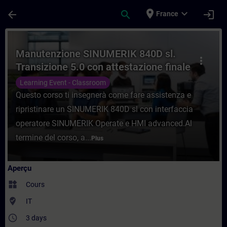
Passer au contenu principal
Page chargée
place
expand_more
arrow_back
search
login
France
Cours - Manutenzione SINUMERIK 840D sl. 
Manutenzione SINUMERIK 840D sl.
more_vert
Transizione 5.0 con attestazione finale
superamento esame.
Learning Event - Classroom
Questo corso ti insegnerà come fare assistenza e
ripristinare un SINUMERIK 840D sl con interfaccia
operatore SINUMERIK Operate e HMI advanced.Al
termine del corso, a...
Plus
Aperçu
widgets
Cours
where_to_vote
IT
access_time
3 days