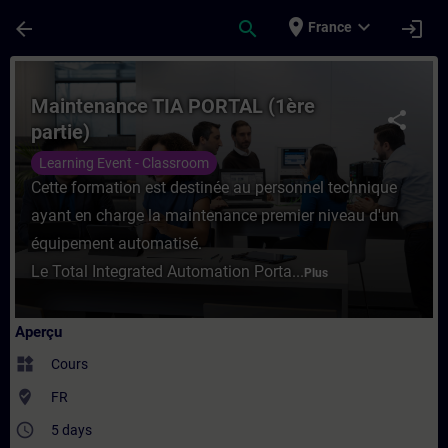
Passer au contenu principal
Page chargée
place
expand_more
arrow_back
search
login
France
Cours - Maintenance TIA PORTAL (1ère par
Maintenance TIA PORTAL (1ère
share
partie)
Learning Event - Classroom
Cette formation est destinée au personnel technique
ayant en charge la maintenance premier niveau d'un
équipement automatisé.
Le Total Integrated Automation Porta...
Plus
Aperçu
widgets
Cours
where_to_vote
FR
access_time
5 days