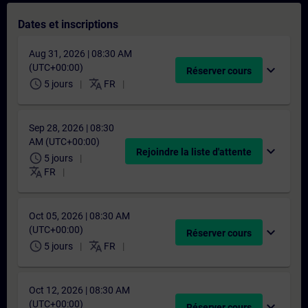
Dates et inscriptions
Aug 31, 2026 | 08:30 AM
(UTC+00:00)
expand_more
Réserver cours
schedule
translate
5 jours
FR
Sep 28, 2026 | 08:30
AM (UTC+00:00)
expand_more
Rejoindre la liste d'attente
schedule
5 jours
translate
FR
Oct 05, 2026 | 08:30 AM
(UTC+00:00)
expand_more
Réserver cours
schedule
translate
5 jours
FR
Oct 12, 2026 | 08:30 AM
(UTC+00:00)
expand_more
Réserver cours