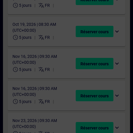
schedule
translate
5 jours
FR
Oct 19, 2026 | 08:30 AM
(UTC+00:00)
expand_more
Réserver cours
schedule
translate
5 jours
FR
Nov 16, 2026 | 09:30 AM
(UTC+00:00)
expand_more
Réserver cours
schedule
translate
5 jours
FR
Nov 16, 2026 | 09:30 AM
(UTC+00:00)
expand_more
Réserver cours
schedule
translate
5 jours
FR
Nov 23, 2026 | 09:30 AM
(UTC+00:00)
expand_more
Réserver cours