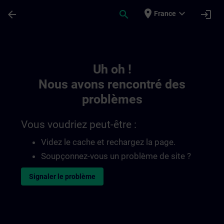
Passer au contenu principal
Page chargée
place
expand_more
arrow_back
search
login
France
Toc | SITRAIN
Uh oh !
Nous avons rencontré des
problèmes
Vous voudriez peut-être :
Videz le cache et rechargez la page.
Soupçonnez-vous un problème de site ?
Signaler le problème