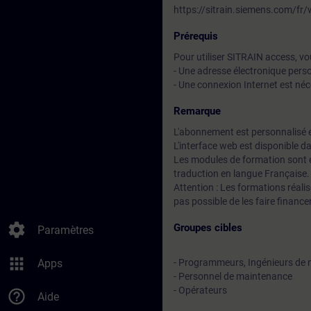
https://sitrain.siemens.com/
Prérequis
Pour utiliser SITRAIN access, vo
- Une adresse électronique perso
- Une connexion Internet est né
Remarque
L'abonnement est personnalisé e
L'interface web est disponible d
Les modules de formation sont e
traduction en langue Française.
Attention : Les formations réalis
pas possible de les faire financ
settings
Groupes cibles
Paramètres
apps
Apps
- Programmeurs, Ingénieurs de 
- Personnel de maintenance
- Opérateurs
help_outline
Aide