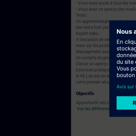
- Vous avez accès à tous les mod
- Vous avez un aperçu des modul
Tests :
Un apprentissage réussi est un a
des tests font partie intégrant
Expert talks :
A l'occasion de séminaires en l
main sur les produits et solutio
Management account :
Un compte de gestion est possi
d'avoir un aperçu des activités 
Exercices pratique avec le Virtua
le VE Lab est un environnement ba
votre premier abonnement à SIT
Objectifs
Approfondir ses connaissances s
Voir les différentes thématiques 