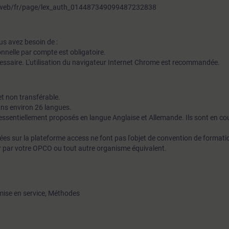
fr/web/fr/page/lex_auth_014487349099487232838
us avez besoin de :
nnelle par compte est obligatoire.
cessaire. L'utilisation du navigateur Internet Chrome est recommandée.
t non transférable.
ans environ 26 langues.
ssentiellement proposés en langue Anglaise et Allemande. Ils sont en co
ées sur la plateforme access ne font pas l'objet de convention de formatio
er par votre OPCO ou tout autre organisme équivalent.
mise en service, Méthodes