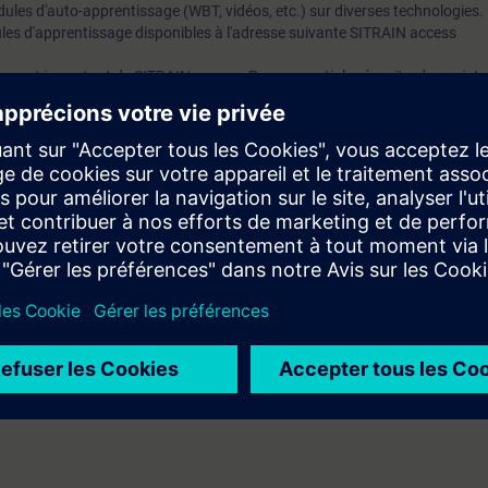
ules d'auto-apprentissage (WBT, vidéos, etc.) sur diverses technologies.
es d'apprentissage disponibles à l'adresse suivante SITRAIN access
spect important de SITRAIN access. Pour garantir la réussite, des points 
e de chaque module d'apprentissage.
igne proposés régulièrement par nos experts, vous recevrez des informati
ns de Siemens DI.
ble si au moins dix (10) abonnements sont achetés. Ce compte permet au
de formation de leurs employés et de leur attribuer des formations.
l Exercice Lab :
sé sur le cloud avec des logiciels réinstallés (TIA Portal, etc.). Vous bén
RAIN access de 2 heures d'accès au VE Lab.
ur les Produits et Solutions de Siemens DI
ici