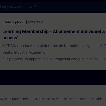
s
mbership - Abonnement individuel à "SITRA
Subscription
ACCESS-P
Learning Membership - Abonnement individuel à
access"
SITRAIN access est la plateforme de formation en ligne de SI
Digital Industry Academy.
Elle propose un apprentissage progressif conçu par les équipe
pédagogiques de la maison mère Siemens DI.
C'est une solution individualisée basée sur l'auto-apprentissa
permettra d'approfondir vos connaissances en accédant à de
formation numériques exclusifs et ainsi améliorez vos compé
à une variété de supports pédagogiques.
Cet abonnement est valable 12 mois.
 Avec un abonnement SITRAIN access, vous recevez un compte valable 1