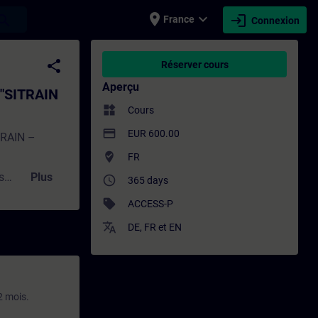
place
expand_more
login
earch
France
Connexion
IN access" - Entraînement - Formation - 
share
Réserver cours
Aperçu
 "SITRAIN
widgets
Cours
payment
EUR 600.00
TRAIN –
where_to_vote
FR
s
Plus
access_time
365 days
sell
ACCESS-P
ge qui vous
translate
DE
,
FR
et
EN
s modules de
tences grâce
2 mois.