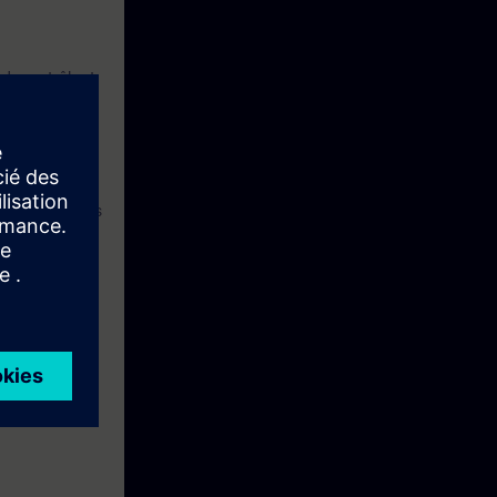
de contrôle et
ons de première
x gestionnaires
éficiez avec