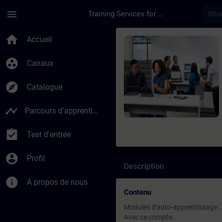
Passer au contenu principal
Page chargée
menu
Training Services for Digital Industries
Cours - Learning Me
home
Accueil
group_work
Canaux
explore
Catalogue
timeline
Parcours d’apprentissage
assignment_turned_in
Test d'entrée
account_circle
Profil
Description
info
À propos de nous
Contenu
Modules d'auto-apprentissage :
Avec ce compte: